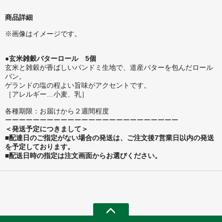
商品詳細
※画像はイメージです。
●玄米雑穀バターロール 5個
玄米と雑穀が香ばしいパンドミ生地で、道産バターを包んだロール
パン。
ゲランドの塩の程よい旨味がアクセントです。
［アレルギー…小麦、乳］
各種期限：お届けから２週間程度
ーーーーーーーーーーーーーーーーーーーーーーーーー
＜発送予定につきまして＞
■配達日のご指定がない場合の発送は、ご注文後7営業日以内の発送
を予定しております。
■配送日時の指定は注文画面からお選びください。